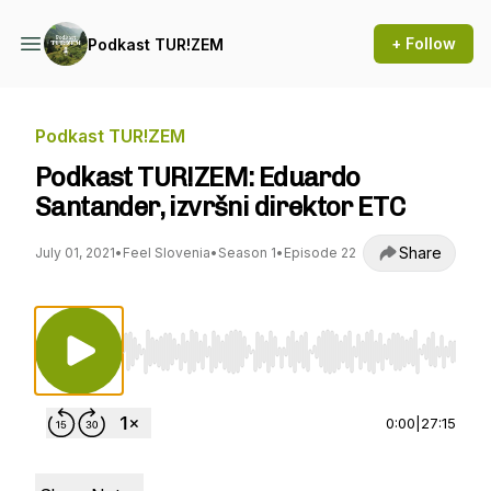
+ Follow
Podkast TUR!ZEM
Podkast TUR!ZEM
Podkast TUR!ZEM: Eduardo
Santander, izvršni direktor ETC
Share
July 01, 2021
•
Feel Slovenia
•
Season 1
•
Episode 22
Use Left/Right to seek, Home/End to jump to st
0:00
|
27:15