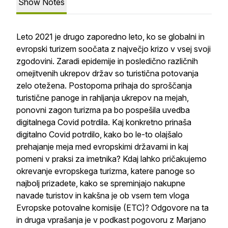
Show Notes
Leto 2021 je drugo zaporedno leto, ko se globalni in
evropski turizem soočata z največjo krizo v vsej svoji
zgodovini. Zaradi epidemije in posledično različnih
omejitvenih ukrepov držav so turistična potovanja
zelo otežena. Postopoma prihaja do sproščanja
turistične panoge in rahljanja ukrepov na mejah,
ponovni zagon turizma pa bo pospešila uvedba
digitalnega Covid potrdila. Kaj konkretno prinaša
digitalno Covid potrdilo, kako bo le-to olajšalo
prehajanje meja med evropskimi državami in kaj
pomeni v praksi za imetnika? Kdaj lahko pričakujemo
okrevanje evropskega turizma, katere panoge so
najbolj prizadete, kako se spreminjajo nakupne
navade turistov in kakšna je ob vsem tem vloga
Evropske potovalne komisije (ETC)? Odgovore na ta
in druga vprašanja je v podkast pogovoru z Marjano