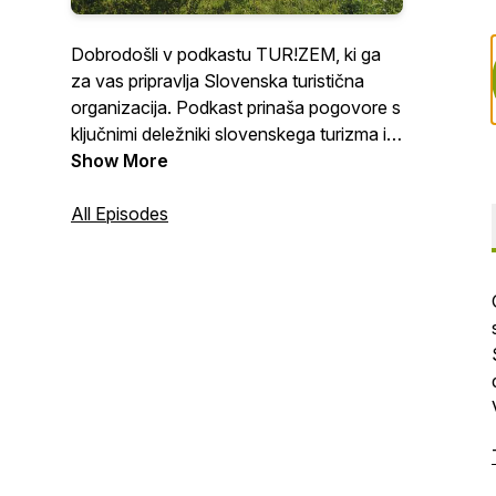
Dobrodošli v podkastu TUR!ZEM, ki ga
za vas pripravlja Slovenska turistična
organizacija. Podkast prinaša pogovore s
ključnimi deležniki slovenskega turizma in
tujimi strokovnjaki turistične panoge,
Show More
izpostavlja aktualna vprašanja in
osvetljuje tematike s področja turizma,
All Episodes
obvešča o aktivnostih STO, dogajanju v
slovenskem turizmu ter novostih in
turističnih trendih pri nas in po svetu.
Vabljeni k spremljanju podkasta
TUR!ZEM.