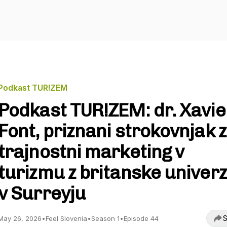
Podkast TUR!ZEM
Podkast TUR!ZEM: dr. Xavie
Font, priznani strokovnjak 
trajnostni marketing v
turizmu z britanske univer
v Surreyju
S
May 26, 2026
•
Feel Slovenia
•
Season 1
•
Episode 44