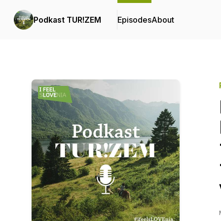
Podkast TUR!ZEM
Episodes
About