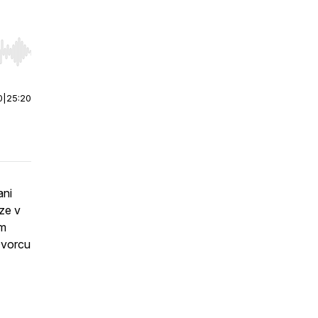
r end. Hold shift to jump forward or backward.
0
|
25:20
ani
rze v
em
 Dvorcu