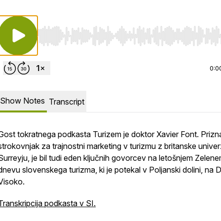
Use Left/Right to seek, Home/End to jump to start o
0:0
Show Notes
Transcript
Gost tokratnega podkasta Turizem je doktor Xavier Font. Prizn
strokovnjak za trajnostni marketing v turizmu z britanske unive
Surreyju, je bil tudi eden ključnih govorcev na letošnjem Zelen
dnevu slovenskega turizma, ki je potekal v Poljanski dolini, na
Visoko.
Transkripcija podkasta v SI.