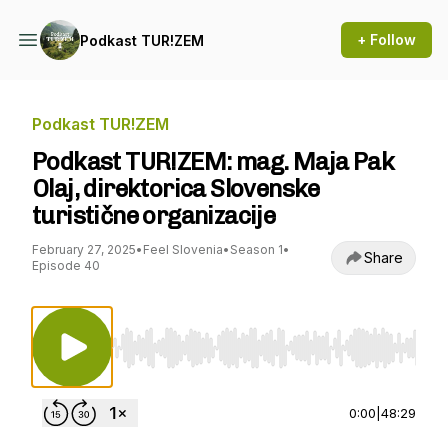
+ Follow
Podkast TUR!ZEM
Podkast TUR!ZEM
Podkast TUR!ZEM: mag. Maja Pak
Olaj, direktorica Slovenske
turistične organizacije
February 27, 2025
•
Feel Slovenia
•
Season 1
•
Share
Episode 40
Use Left/Right to seek, Home/End to jump to st
0:00
|
48:29