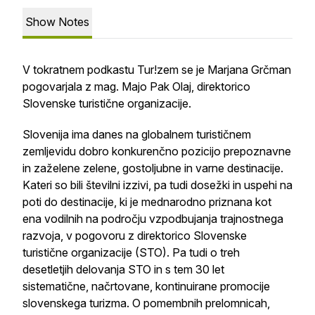
Show Notes
V tokratnem podkastu Tur!zem se je Marjana Grčman
pogovarjala z mag. Majo Pak Olaj, direktorico
Slovenske turistične organizacije.
Slovenija ima danes na globalnem turističnem
zemljevidu dobro konkurenčno pozicijo prepoznavne
in zaželene zelene, gostoljubne in varne destinacije.
Kateri so bili številni izzivi, pa tudi dosežki in uspehi na
poti do destinacije, ki je mednarodno priznana kot
ena vodilnih na področju vzpodbujanja trajnostnega
razvoja, v pogovoru z direktorico Slovenske
turistične organizacije (STO). Pa tudi o treh
desetletjih delovanja STO in s tem 30 let
sistematične, načrtovane, kontinuirane promocije
slovenskega turizma. O pomembnih prelomnicah,