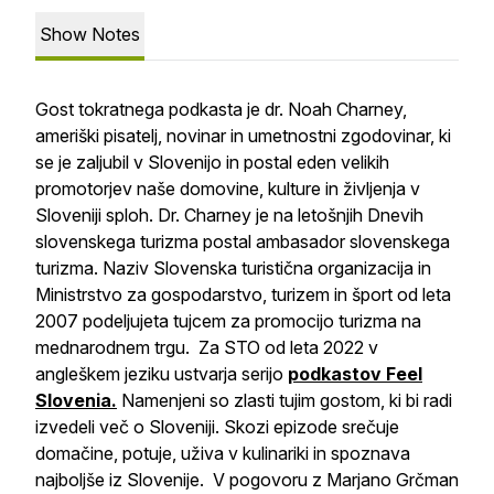
Show Notes
Gost tokratnega podkasta je dr. Noah Charney,
ameriški pisatelj, novinar in umetnostni zgodovinar, ki
se je zaljubil v Slovenijo in postal eden velikih
promotorjev naše domovine, kulture in življenja v
Sloveniji sploh. Dr. Charney je na letošnjih Dnevih
slovenskega turizma postal ambasador slovenskega
turizma. Naziv Slovenska turistična organizacija in
Ministrstvo za gospodarstvo, turizem in šport od leta
2007 podeljujeta tujcem za promocijo turizma na
mednarodnem trgu. Za STO od leta 2022 v
angleškem jeziku ustvarja serijo
podkastov Feel
Slovenia.
Namenjeni so zlasti tujim gostom, ki bi radi
izvedeli več o Sloveniji. Skozi epizode srečuje
domačine, potuje, uživa v kulinariki in spoznava
najboljše iz Slovenije. V pogovoru z Marjano Grčman