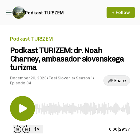
+ Follow
Podkast TUR!ZEM
Podkast TUR!ZEM
Podkast TUR!ZEM: dr. Noah
Charney, ambasador slovenskega
turizma
December 20, 2023
•
Feel Slovenia
•
Season 1
•
Share
Episode 34
Use Left/Right to seek, Home/End to jump to st
0:00
|
29:37