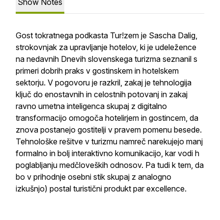
Show Notes
Gost tokratnega podkasta Tur!zem je Sascha Dalig,
strokovnjak za upravljanje hotelov, ki je udeležence
na nedavnih Dnevih slovenskega turizma seznanil s
primeri dobrih praks v gostinskem in hotelskem
sektorju. V pogovoru je razkril, zakaj je tehnologija
ključ do enostavnih in celostnih potovanj in zakaj
ravno umetna inteligenca skupaj z digitalno
transformacijo omogoča hotelirjem in gostincem, da
znova postanejo gostitelji v pravem pomenu besede.
Tehnološke rešitve v turizmu namreč narekujejo manj
formalno in bolj interaktivno komunikacijo, kar vodi h
poglabljanju medčloveških odnosov. Pa tudi k tem, da
bo v prihodnje osebni stik skupaj z analogno
izkušnjo) postal turistični produkt par excellence.