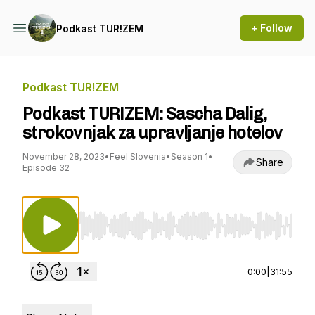
+ Follow
Podkast TUR!ZEM
Podkast TUR!ZEM
Podkast TUR!ZEM: Sascha Dalig,
strokovnjak za upravljanje hotelov
November 28, 2023
•
Feel Slovenia
•
Season 1
•
Share
Episode 32
Use Left/Right to seek, Home/End to jump to st
0:00
|
31:55