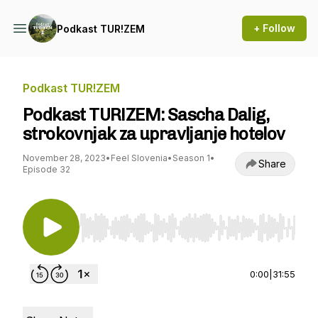
+ Follow
Podkast TUR!ZEM
Podkast TUR!ZEM
Podkast TUR!ZEM: Sascha Dalig,
strokovnjak za upravljanje hotelov
November 28, 2023
•
Feel Slovenia
•
Season 1
•
Share
Episode 32
Use Left/Right to seek, Home/End to jump to st
0:00
|
31:55