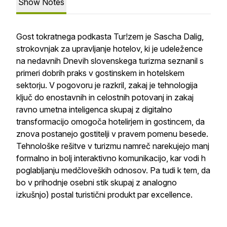
Show Notes
Gost tokratnega podkasta Tur!zem je Sascha Dalig,
strokovnjak za upravljanje hotelov, ki je udeležence
na nedavnih Dnevih slovenskega turizma seznanil s
primeri dobrih praks v gostinskem in hotelskem
sektorju. V pogovoru je razkril, zakaj je tehnologija
ključ do enostavnih in celostnih potovanj in zakaj
ravno umetna inteligenca skupaj z digitalno
transformacijo omogoča hotelirjem in gostincem, da
znova postanejo gostitelji v pravem pomenu besede.
Tehnološke rešitve v turizmu namreč narekujejo manj
formalno in bolj interaktivno komunikacijo, kar vodi h
poglabljanju medčloveških odnosov. Pa tudi k tem, da
bo v prihodnje osebni stik skupaj z analogno
izkušnjo) postal turistični produkt par excellence.