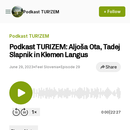
+ Follow
Podkast TUR!ZEM
Podkast TUR!ZEM
Podkast TUR!ZEM: Aljoša Ota, Tadej
Slapnik in Klemen Langus
Share
June 29, 2023
•
Feel Slovenia
•
Episode 29
Use Left/Right to seek, Home/End to jump to st
0:00
|
22:27