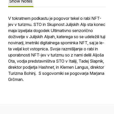
Show Notes
V tokratnem podkastu je pogovor tekel o rabi NFT-
jev v turizmu. STO in Skupnost Julijskih Alp sta konec
maja izpeljala dogodek Ultimativno senzorično
doživetje v Julijskih Alpah, katerega so se udeležili tuji
novinarji, imetniki digitalnega spominka NFT, saj je le-
ta veljal kot vstopnica. Svoje razmišljanje o rabi in
uporabnosti NFT-jev v turizmu so z nami delili Aljoša
Ota, vodja predstavništva STO v Italiji, Tadej Slapnik,
direktor podjetja Hashnet, in Klemen Langus, direktor
Turizma Bohinj. S sogovorniki se pogovarja Marjana
Grčman.